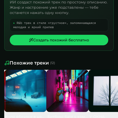
ИИ создаст похожий трек по простому описанию.
Жанр и настроение уже подставлены — тебе
останется нажать одну кнопку.
▸
R&b трек в стиле «грустное», запоминающаяся
мелодия и яркий припев
Создать похожий бесплатно
Похожие треки
(
12
)
Коля ёбнулся в цеху
Битбокс батл с хомяком
У ОКНА