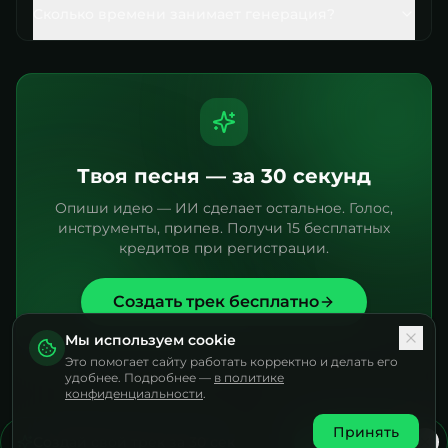
Сколько времени занимает генерация?
Твоя песня — за 30 секунд
Опиши идею — ИИ сделает остальное. Голос,
инструменты, припев. Получи 15 бесплатных
кредитов при регистрации.
Создать трек бесплатно
Мы используем cookie
Это помогает сайту работать корректно и делать его
удобнее. Подробнее —
в политике
конфиденциальности
.
Принять
Создай свой трек за 30 сек
Попробовать