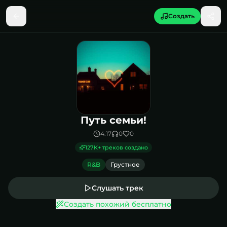
Создать
Песня Путь семьи!
Путь семьи!
4:17
0
0
127K
+ треков создано
R&B
Грустное
Слушать трек
Создать похожий бесплатно