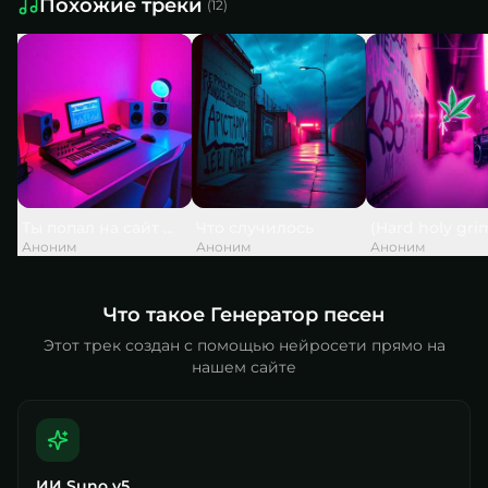
Похожие треки
(
12
)
Ты попал на сайт — и это не случайно
Что случилось
(Hard holy gri
Аноним
Аноним
Аноним
Что такое Генератор песен
Этот трек создан с помощью нейросети прямо на
нашем сайте
ИИ Suno v5