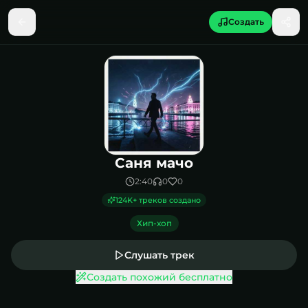
Создать
Песня Саня мачо
Саня мачо
2:40
0
0
124K
+ треков создано
Хип-хоп
Слушать трек
Создать похожий бесплатно