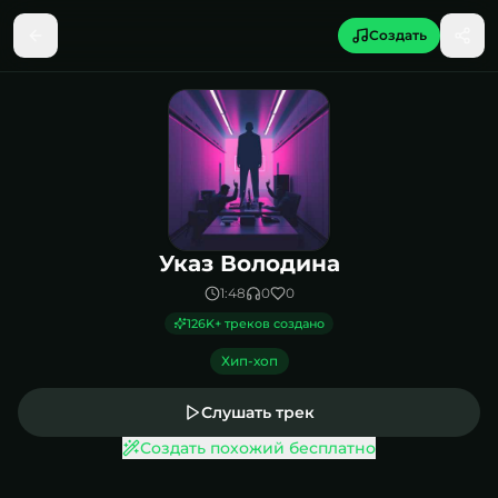
Создать
Песня Указ Володина
Указ Володина
1:48
0
0
126K
+ треков создано
Хип-хоп
Слушать трек
Создать похожий бесплатно