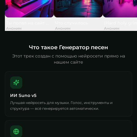
Ты попал на сайт — и это не случайно
Что случилось
(Hard holy gri
Аноним
Аноним
Аноним
Что такое Генератор песен
Этот трек создан с помощью нейросети прямо на
нашем сайте
ИИ Suno v5
Лучшая нейросеть для музыки. Голос, инструменты и
структура — всё генерируется автоматически.