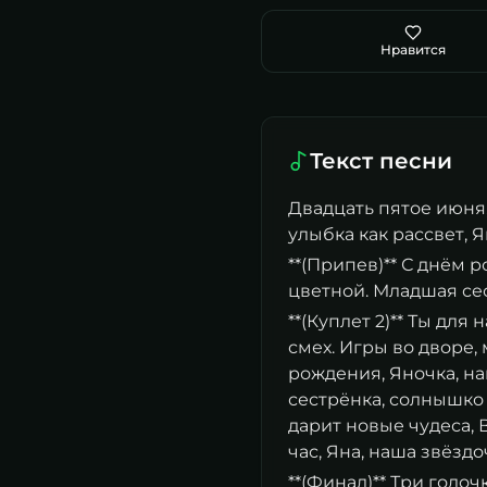
Нравится
Текст песни
Двадцать пятое июня, 
улыбка как рассвет, Я
**(Припев)** С днём 
цветной. Младшая сес
**(Куплет 2)** Ты для
смех. Игры во дворе, 
рождения, Яночка, н
сестрёнка, солнышко 
дарит новые чудеса, В
час, Яна, наша звёздо
**(Финал)** Три годо