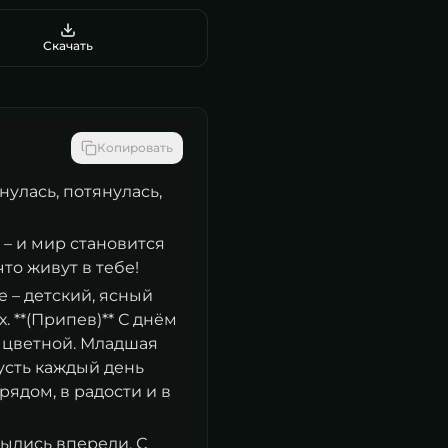
Скачать
Копировать
нулась, потянулась,
 – и мир становится
то живут в тебе!
е – детский, ясный
. **(Припев)** С днём
я цветной. Младшая
Пусть каждый день
рядом, в радости и в
былись впереди. С