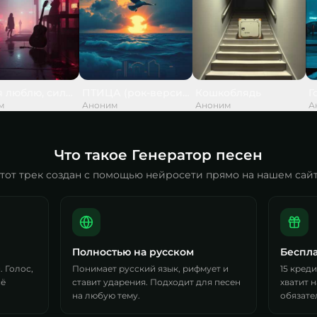
 дед сказал
я люблю, силы нет моей,
ПТИЦА (рок-версия)
Кошкоблядь
Г
м
Аноним
Аноним
А
Что такое Генератор песен
тот трек создан с помощью нейросети прямо на нашем сай
Полностью на русском
Беспла
 Голос,
Понимает русский язык, рифмует и
15 кред
сё
ставит ударения. Подходит для песен
хватит н
на любую тему.
обязате