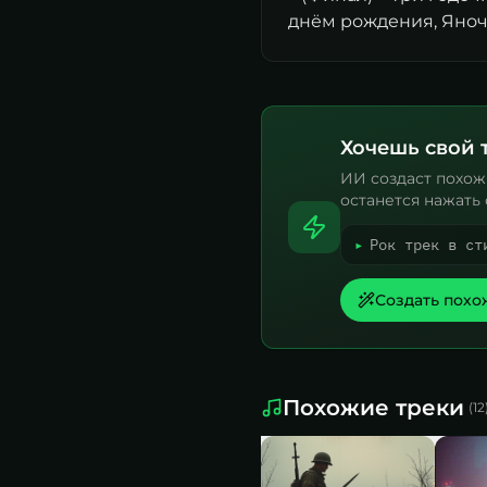
днём рождения, Яночк
Хочешь свой 
ИИ создаст похож
останется нажать 
▸
Рок трек в ст
Создать похо
Похожие треки
(
12