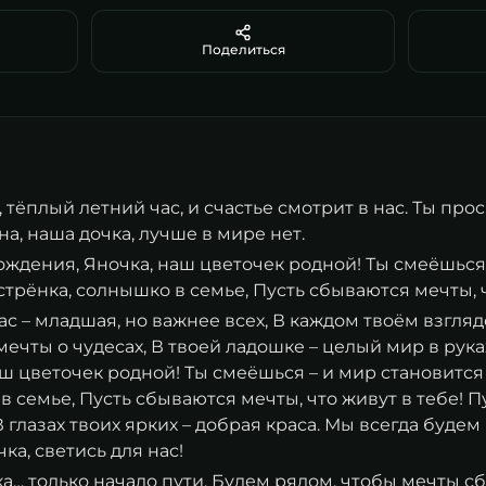
Поделиться
тёплый летний час, и счастье смотрит в нас. Ты прос
на, наша дочка, лучше в мире нет.
рождения, Яночка, наш цветочек родной! Ты смеёшься
трёнка, солнышко в семье, Пусть сбываются мечты, ч
 нас – младшая, но важнее всех, В каждом твоём взгляд
мечты о чудесах, В твоей ладошке – целый мир в руках
аш цветочек родной! Ты смеёшься – и мир становитс
в семье, Пусть сбываются мечты, что живут в тебе! 
 глазах твоих ярких – добрая краса. Мы всегда будем 
чка, светись для нас!
чка… только начало пути, Будем рядом, чтобы мечты с