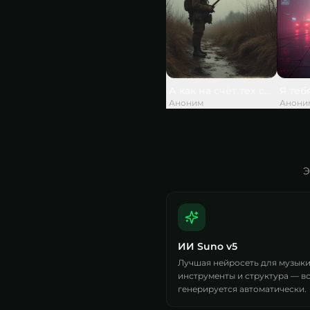
А как на счёт тех слов, что
Я теб
Аноним
Анони
Э
ИИ Suno v5
Лучшая нейросеть для музыки.
инструменты и структура — в
генерируется автоматически.