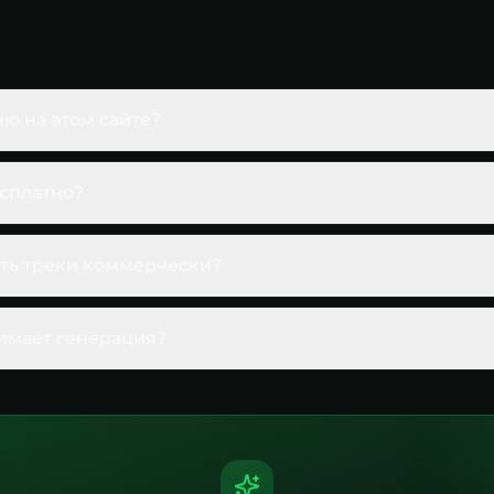
ню на этом сайте?
есплатно?
ть треки коммерчески?
имает генерация?