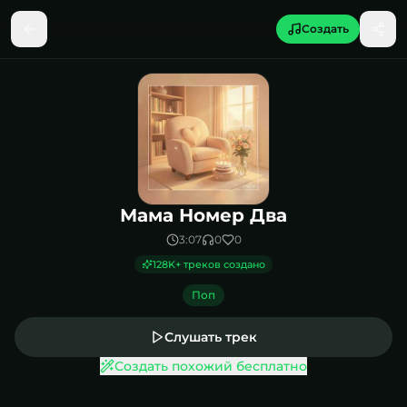
Создать
Песня Мама Номер Два
Мама Номер Два
3:07
0
0
128K
+ треков создано
Поп
Слушать трек
Создать похожий бесплатно