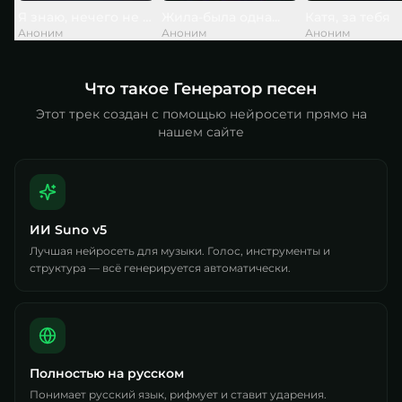
Я знаю, нечего не вечно, но слишком скоро, слишком...
Жила-была одна...
Катя, за тебя
Аноним
Аноним
Аноним
Что такое Генератор песен
Этот трек создан с помощью нейросети прямо на
нашем сайте
ИИ Suno v5
Лучшая нейросеть для музыки. Голос, инструменты и
структура — всё генерируется автоматически.
Полностью на русском
Понимает русский язык, рифмует и ставит ударения.