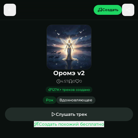
Создать
Песня Оромэ v2
Оромэ v2
4:57
0
0
127K
+ треков создано
Рок
Вдохновляющее
Слушать трек
Создать похожий бесплатно