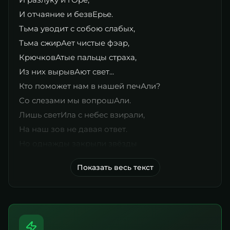
И отчаяние и безвЕрье.
Тьма уводит с собою слабых,
Тьма сжирАет чистые фэар,
КрючковАтые пальцы страха,
Из них вырывАют свет...
Кто поможет нам в нашей печАли?
Со слезами мы вопрошАли.
Лишь светИла с небес взирали,
На наш зов не давая ответ.
Но однажды закрыли звёзды
Показать весь текст