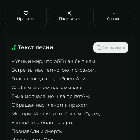
Нравится
Поделиться
Скачать
Текст песни
Копировать
ЧУдный мир, что обЕщан был нам
Встретил нас темнотою и страхом.
Только звёзды - дар ЭлентАри
Слабым светом нас омывали.
Тьма молчала, но шла по пятАм,
Обращая нас тленом и прахом.
Мы, прижАвшись к озёрным вОдам,
УзнавАли о боли потери,
ПознавАли и смерть,
И разлуку и гОре,