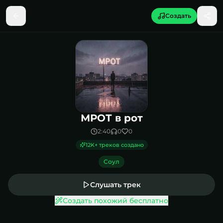
Создать
Песня МРОТ в рот
МРОТ в рот
2:40
0
0
12K
+ треков создано
Соул
Слушать трек
Создать похожий бесплатно