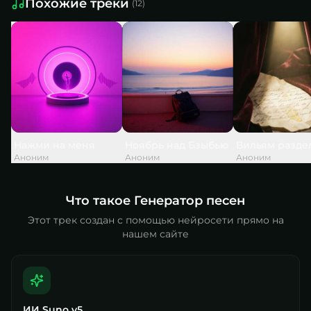
Похожие треки
(
12
)
Нажми на меня
Ноябрь над Бзыбью
Вильям разделс
Аноним
Аноним
Аноним
Что такое Генератор песен
Этот трек создан с помощью нейросети прямо на
нашем сайте
ИИ Suno v5