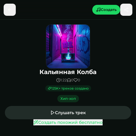
Создать
Песня Кальянная Колба
Кальянная Колба
1:22
0
0
125K
+ треков создано
Хип-хоп
Слушать трек
Создать похожий бесплатно