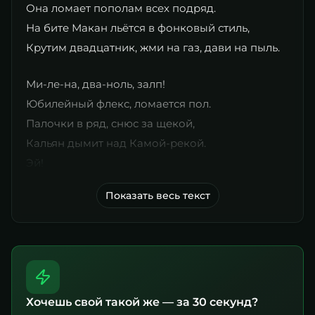
Она ломает пополам всех подряд.
На бите Макан льётся в фонковый стиль,
Крутим двадцатник, жми на газ, дави на пыль.
Ми-ле-на, два-ноль, залп!
Юбилейный флекс, ломается пол.
Палочки в ряд, снюс за щекой,
Кальян дымит над Камой-рекой.
Эй!
Показать весь текст
Хочешь свой такой же — за 30 секунд?