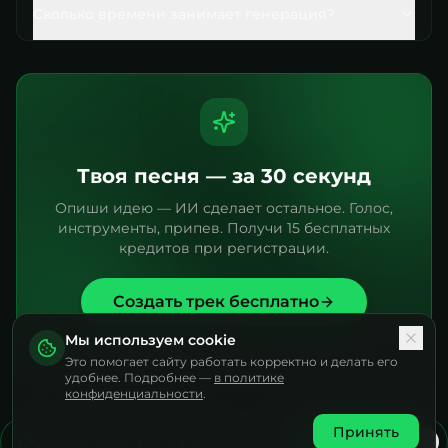
Сколько времени занимает генерация?
Твоя песня — за 30 секунд
Опиши идею — ИИ сделает остальное. Голос,
инструменты, припев. Получи 15 бесплатных
кредитов при регистрации.
Создать трек бесплатно
Мы используем cookie
Это помогает сайту работать корректно и делать его
удобнее. Подробнее —
в политике
конфиденциальности
.
Принять
Создай свой трек за 30 сек
Попробовать