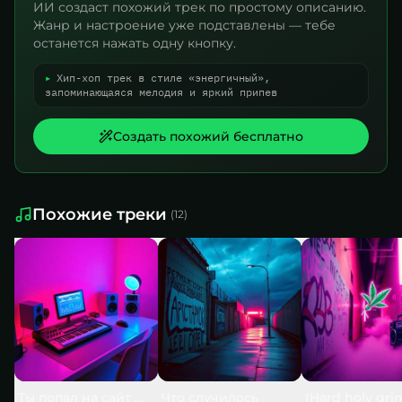
ИИ создаст похожий трек по простому описанию.
Жанр и настроение уже подставлены — тебе
останется нажать одну кнопку.
▸
Хип-хоп трек в стиле «энергичный»,
запоминающаяся мелодия и яркий припев
Создать похожий бесплатно
Похожие треки
(
12
)
Ты попал на сайт — и это не случайно
Что случилось
(Hard holy gri