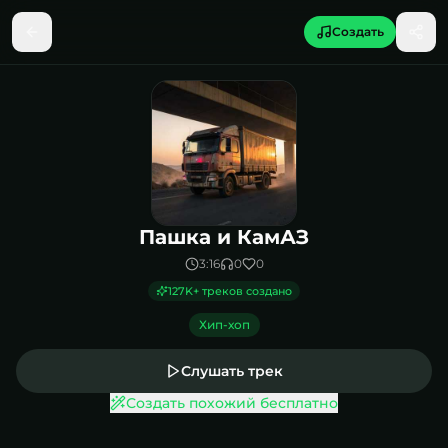
Создать
Песня Пашка и КамАЗ
Пашка и КамАЗ
3:16
0
0
127K
+ треков создано
Хип-хоп
Слушать трек
Создать похожий бесплатно