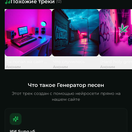
Похожие треки
(
12
)
Ты попал на сайт — и это не случайно
Что случилось
(Hard holy gri
Аноним
Аноним
Аноним
Что такое Генератор песен
Этот трек создан с помощью нейросети прямо на
нашем сайте
ИИ Suno v5