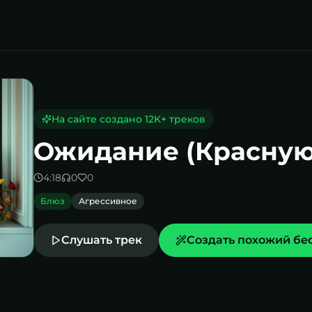
ую розу)
На сайте создано
12K
+ треков
Ожидание (Красную
4:18
0
0
Блюз
Агрессивное
Слушать трек
Создать похожий бе