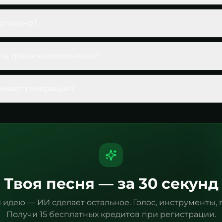
есплатно?
ть треки коммерчески?
имает генерация?
Твоя песня — за 30 секунд
идею — ИИ сделает остальное. Голос, инструменты, 
Получи 15 бесплатных кредитов при регистрации.