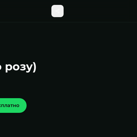
 розу)
сплатно