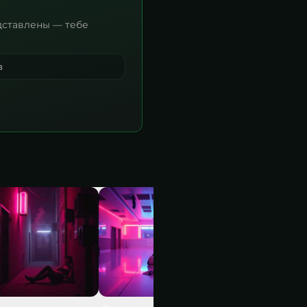
дставлены — тебе
в