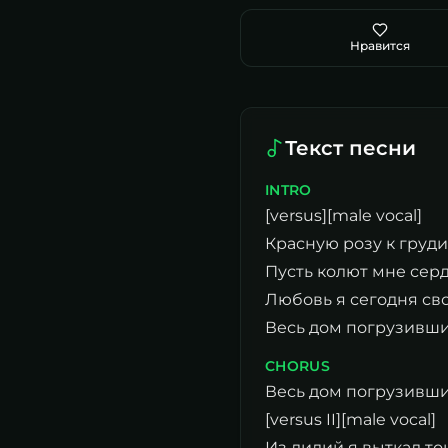
Нравится
Текст песни
INTRO
[versus][male vocal]
Красную розу к груди
Пусть колют мне сер
Любовь я сегодня св
Весь дом погрузивши
CHORUS
Весь дом погрузивши
[versus II][male vocal]
Из лилий я выткал т