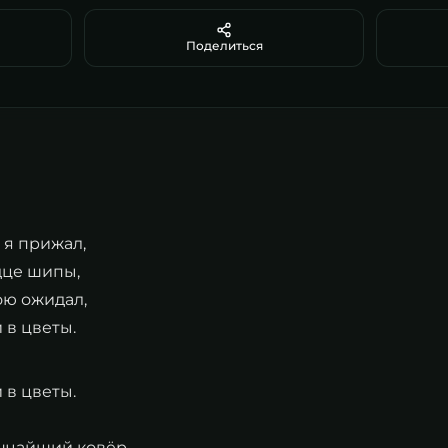
Поделиться
 я прижал,
дце шипы,
ою ожидал,
 в цветы.
 в цветы.
ончайший ковёр,