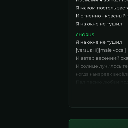
Я маком постель заст
И огненно - красный
Я на окне не тушил
CHORUS
Я на окне не тушил
[versus III][male vocal]
И ветер весенний ска
И солнце лучилось т
когда канареек весёл
Пел песню любви под