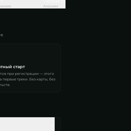
тт
Первая любовь на танцполе
Dark
ноним
Аноним
Аноним
те
тный старт
итов при регистрации — этого
а первые треки. Без карты, без
льств.