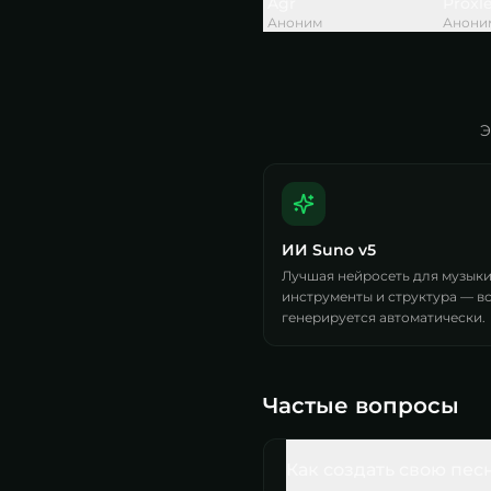
Agr
Proxl
Аноним
Анони
Э
ИИ Suno v5
Лучшая нейросеть для музыки.
инструменты и структура — в
генерируется автоматически.
Частые вопросы
Как создать свою пес