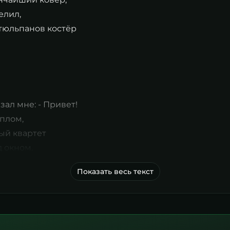
елил,
 тюльпанов костёр
зал мне: - Привет!
еплом,
ый квартет
 окном.
Показать весь текст