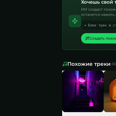
Хочешь свой 
ИИ создаст похож
останется нажать 
▸
Блюз трек в с
Создать похо
Похожие треки
(
12