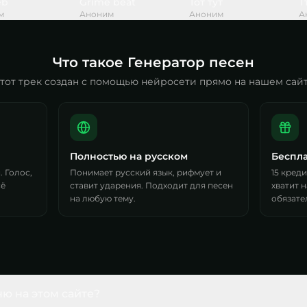
eb
Grime beat
Тот тут
Т
м
Аноним
Аноним
А
Что такое Генератор песен
тот трек создан с помощью нейросети прямо на нашем сай
Полностью на русском
Беспла
 Голос,
Понимает русский язык, рифмует и
15 кред
сё
ставит ударения. Подходит для песен
хватит н
на любую тему.
обязате
ню на этом сайте?