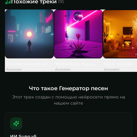
Похожие треки
(
12
)
Я знаю, нечего не вечно, но слишком скоро, слишком...
Жила-была одна...
Катя, за тебя
Аноним
Аноним
Аноним
Что такое Генератор песен
Этот трек создан с помощью нейросети прямо на
нашем сайте
ИИ Suno v5