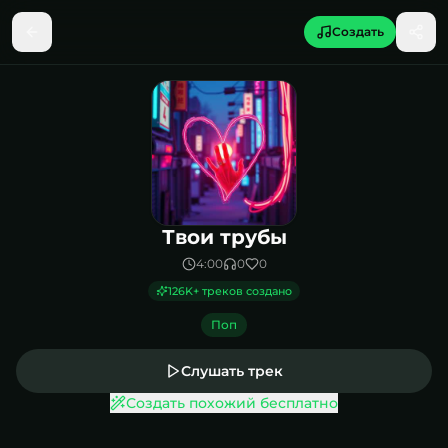
Создать
Песня Твои трубы
Твои трубы
4:00
0
0
126K
+ треков создано
Поп
Слушать трек
Создать похожий бесплатно