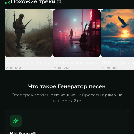
Похожие треки
(
12
)
А как на счёт тех слов, что дед сказал
Я тебя люблю, силы нет моей,
ПТИЦА (рок-в
Аноним
Аноним
Аноним
Что такое Генератор песен
Этот трек создан с помощью нейросети прямо на
нашем сайте
ИИ Suno v5