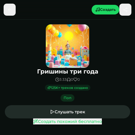
Создать
Песня Гришины три года
Гришины три года
3:33
0
0
125K
+ треков создано
Поп
Слушать трек
Создать похожий бесплатно