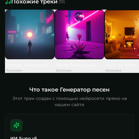
Похожие треки
(
12
)
Я знаю, нечего не вечно, но слишком скоро, слишком...
Жила-была одна...
Катя, за тебя
Аноним
Аноним
Аноним
Что такое Генератор песен
Этот трек создан с помощью нейросети прямо на
нашем сайте
ИИ Suno v5