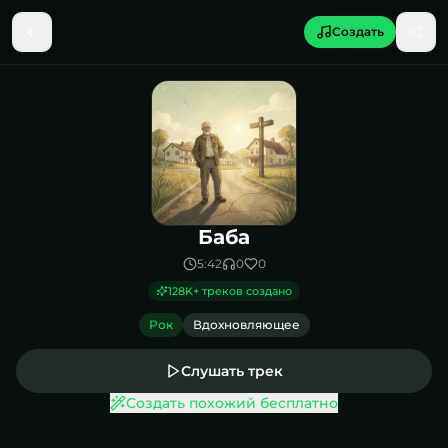
Создать
Песня Баба
Баба
5:42
0
0
128K
+ треков создано
Рок
Вдохновляющее
Слушать трек
Создать похожий бесплатно