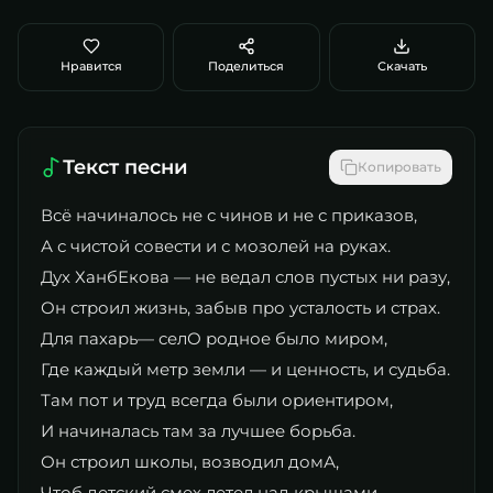
Нравится
Поделиться
Скачать
Текст песни
Копировать
​Всё начиналось не с чинов и не с приказов,
А с чистой совести и с мозолей на руках.
Дух ХанбЕкова — не ведал слов пустых ни разу,
Он строил жизнь, забыв про усталость и страх.
​Для пахарь— селО родное было миром,
Где каждый метр земли — и ценность, и судьба.
Там пот и труд всегда были ориентиром,
И начиналась там за лучшее борьба.
​Он строил школы, возводил домА,
Чтоб детский смех летел над крышами