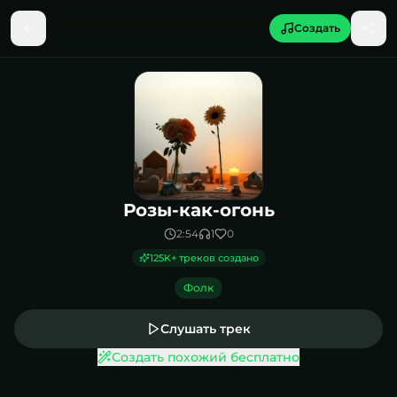
Создать
Песня Розы-как-огонь
Розы-как-огонь
2:54
1
0
125K
+ треков создано
Фолк
Слушать трек
Создать похожий бесплатно