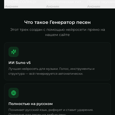
ПЕСНЯ СОЛНЦУ
(Акустическая гитара, весёлый пер
(Тихое звучан
Аноним
Аноним
Аноним
Что такое Генератор песен
Этот трек создан с помощью нейросети прямо на
нашем сайте
ИИ Suno v5
Лучшая нейросеть для музыки. Голос, инструменты и
структура — всё генерируется автоматически.
Полностью на русском
Понимает русский язык, рифмует и ставит ударения.
Подходит для песен на любую тему.