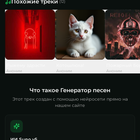
Похожие треки
(
12
)
Рыжему здрасти
Котошлюха!
Пожарный Бо
Аноним
Аноним
Аноним
Что такое Генератор песен
Этот трек создан с помощью нейросети прямо на
нашем сайте
ИИ Suno v5