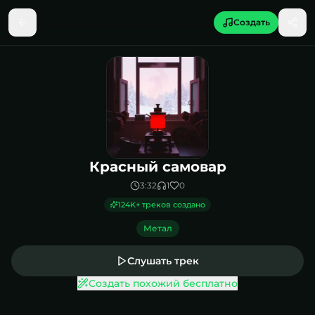
Создать
Песня Красный самовар
Красный самовар
3:32
1
0
124K
+ треков создано
Метал
Слушать трек
Создать похожий бесплатно