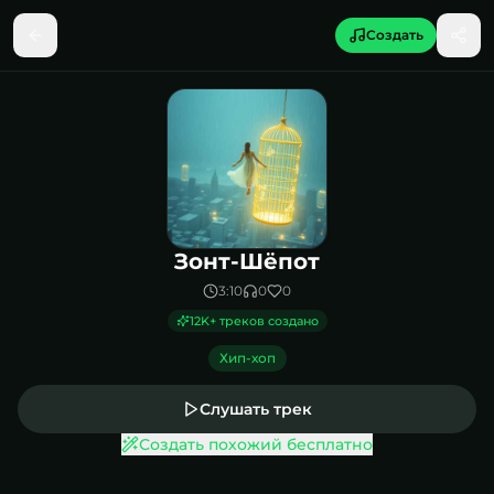
Создать
Песня Зонт-Шёпот
Зонт-Шёпот
3:10
0
0
12K
+ треков создано
Хип-хоп
Слушать трек
Создать похожий бесплатно