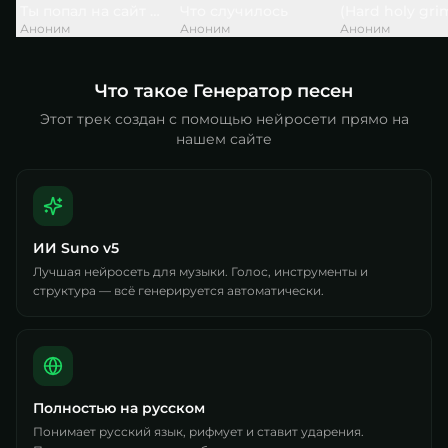
Ты попал на сайт — и это не случайно
Что случилось
(Hard holy gri
Аноним
Аноним
Аноним
Что такое Генератор песен
Этот трек создан с помощью нейросети прямо на
нашем сайте
ИИ Suno v5
Лучшая нейросеть для музыки. Голос, инструменты и
структура — всё генерируется автоматически.
Полностью на русском
Понимает русский язык, рифмует и ставит ударения.