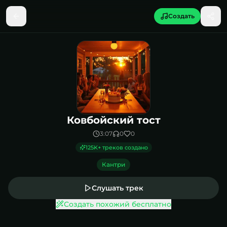
Создать
Песня Ковбойский тост
Ковбойский тост
3:07
0
0
125K
+ треков создано
Кантри
Слушать трек
Создать похожий бесплатно