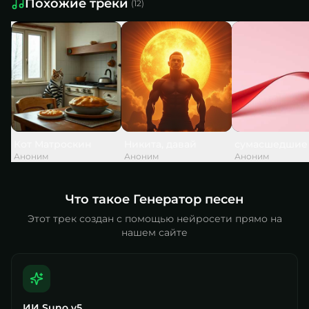
Похожие треки
(
12
)
Кот Матроскин
Никита, давай
сумасшедшие
Аноним
Аноним
Аноним
Что такое Генератор песен
Этот трек создан с помощью нейросети прямо на
нашем сайте
ИИ Suno v5