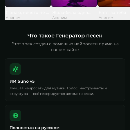
Я знаю, нечего не вечно, но слишком скоро, слишком...
Жила-была одна...
Катя, за тебя
Аноним
Аноним
Аноним
Что такое Генератор песен
Этот трек создан с помощью нейросети прямо на
нашем сайте
ИИ Suno v5
Лучшая нейросеть для музыки. Голос, инструменты и
структура — всё генерируется автоматически.
Полностью на русском