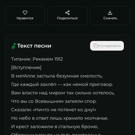
Нравится
Поделиться
Скачать
Текст песни
Копировать
​Титаник: Реквием 1912
​[Вступление]
В метАлле застыла безумная смелость,
Где каждый заклёп — как немой приговор.
Вам власти над миром так сильно хотелось,
Что вы со Всевышним затеяли спор.
Сказали: «Ничто не потянет ко дну!»
Но небо в ответ лишь хранило молчанье.
И крест заложили в стальную броню,
Обрекши гиганта на путь расставанья.