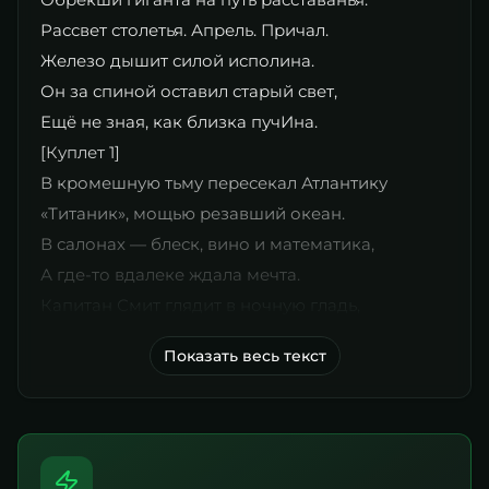
Рассвет столетья. Апрель. Причал.
Железо дышит силой исполина.
Он за спиной оставил старый свет,
Ещё не зная, как близка пучИна.
​[Куплет 1]
В кромешную тьму пересекал Атлантику
«Титаник», мощью резавший океан.
В салонах — блеск, вино и математика,
А где-то вдалеке ждала мечта.
Капитан Смит глядит в ночную гладь,
Показать весь текст