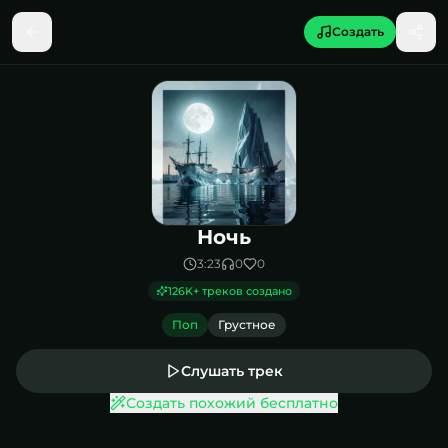
Создать
Песня Ночь
Ночь
3:23
0
0
126K
+ треков создано
Поп
Грустное
Слушать трек
Создать похожий бесплатно