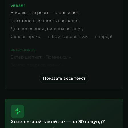
VERSE 1
В краю, где реки — сталь и лёд,
Где степи в вечность нас зовёт,
Два поселения древних встанут,
Сквозь время — в бой, сквозь тьму — вперёд!
PRE‑CHORUS
Ветер шепчет: «Помни, сын,
Землю предков храни!»
Показать весь текст
Хочешь свой такой же — за 30 секунд?