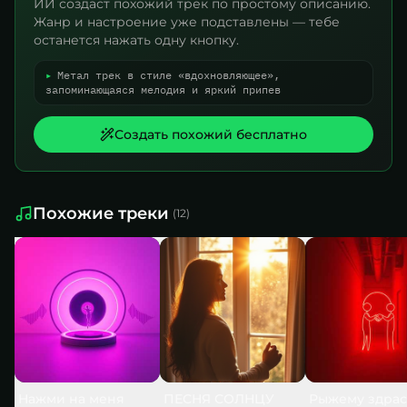
ИИ создаст похожий трек по простому описанию.
Жанр и настроение уже подставлены — тебе
останется нажать одну кнопку.
▸
Метал трек в стиле «вдохновляющее»,
запоминающаяся мелодия и яркий припев
Создать похожий бесплатно
Похожие треки
(
12
)
Нажми на меня
ПЕСНЯ СОЛНЦУ
Рыжему здрас