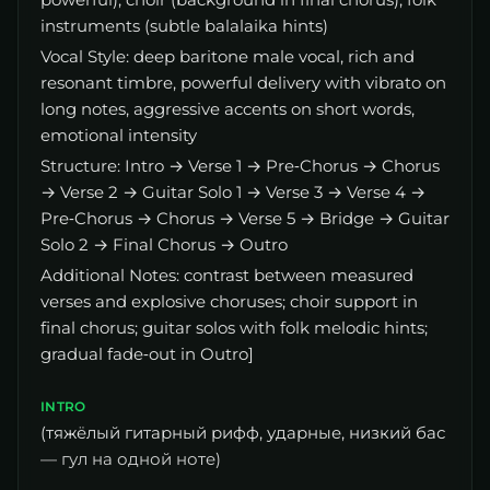
instruments (subtle balalaika hints)
Vocal Style: deep baritone male vocal, rich and
resonant timbre, powerful delivery with vibrato on
long notes, aggressive accents on short words,
emotional intensity
Structure: Intro → Verse 1 → Pre‑Chorus → Chorus
→ Verse 2 → Guitar Solo 1 → Verse 3 → Verse 4 →
Pre‑Chorus → Chorus → Verse 5 → Bridge → Guitar
Solo 2 → Final Chorus → Outro
Additional Notes: contrast between measured
verses and explosive choruses; choir support in
final chorus; guitar solos with folk melodic hints;
gradual fade‑out in Outro]
INTRO
(тяжёлый гитарный рифф, ударные, низкий бас
— гул на одной ноте)