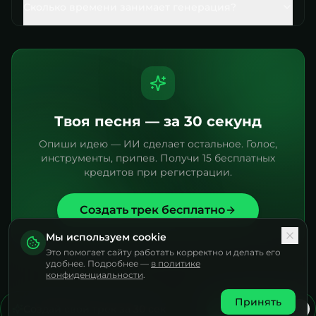
Сколько времени занимает генерация?
Твоя песня — за 30 секунд
Опиши идею — ИИ сделает остальное. Голос,
инструменты, припев. Получи 15 бесплатных
кредитов при регистрации.
Создать трек бесплатно
Мы используем cookie
Это помогает сайту работать корректно и делать его
удобнее. Подробнее —
в политике
конфиденциальности
.
Принять
Создай свой трек за 30 сек
Попробовать