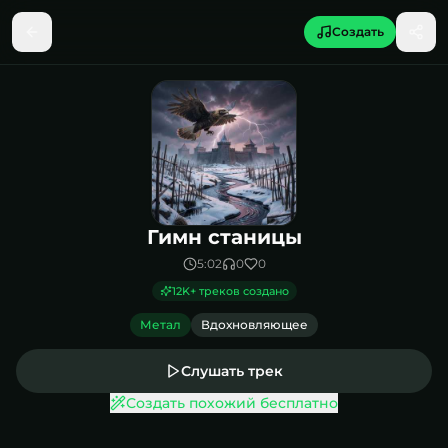
Создать
Песня Гимн станицы
Гимн станицы
5:02
0
0
12K
+ треков создано
Метал
Вдохновляющее
Слушать трек
Создать похожий бесплатно