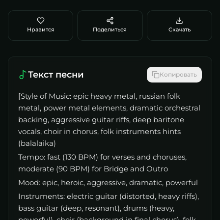
Нравится
Поделиться
Скачать
Текст песни
Копировать
[Style of Music: epic heavy metal, russian folk
metal, power metal elements, dramatic orchestral
backing, aggressive guitar riffs, deep baritone
vocals, choir in chorus, folk instruments hints
(balalaika)
Tempo: fast (130 BPM) for verses and choruses,
moderate (90 BPM) for Bridge and Outro
Mood: epic, heroic, aggressive, dramatic, powerful
Instruments: electric guitar (distorted, heavy riffs),
bass guitar (deep, resonant), drums (heavy,
powerful), choir (background in final chorus), folk