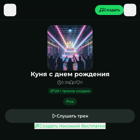
Создать
Песня Куня с днем рождения
Куня с днем рождения
3:36
0
0
12K
+ треков создано
Рок
Слушать трек
Создать похожий бесплатно