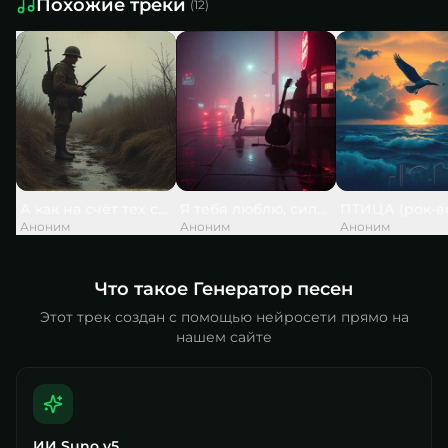
Похожие треки
(
12
)
А как на счёт тех слов, что дед сказал
Я тебя люблю, силы нет моей,
ПТИЦА (рок-в
Аноним
Аноним
Аноним
Что такое Генератор песен
Этот трек создан с помощью нейросети прямо на
нашем сайте
ИИ Suno v5