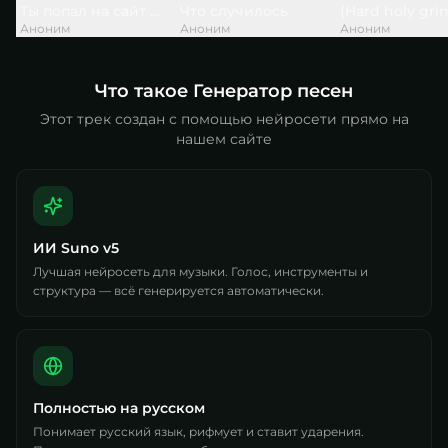
Ты попал на сайт — и это не случайно
Что случилось
(Hard holy gri
Аноним
Аноним
Аноним
Что такое Генератор песен
Этот трек создан с помощью нейросети прямо на
нашем сайте
ИИ Suno v5
Лучшая нейросеть для музыки. Голос, инструменты и
структура — всё генерируется автоматически.
Полностью на русском
Понимает русский язык, рифмует и ставит ударения.