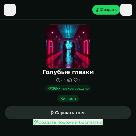
Создать
Песня Голубые глазки
Голубые глазки
2:38
1
0
126K
+ треков создано
Хип-хоп
Слушать трек
Создать похожий бесплатно