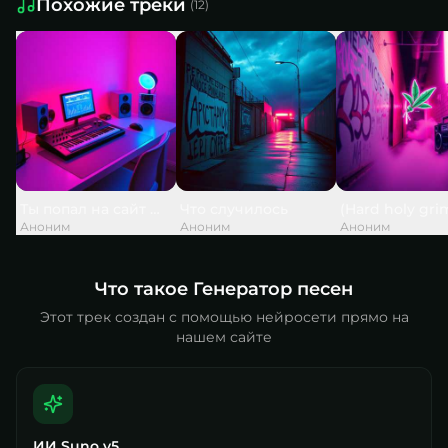
Похожие треки
(
12
)
Ты попал на сайт — и это не случайно
Что случилось
(Hard holy gri
Аноним
Аноним
Аноним
Что такое Генератор песен
Этот трек создан с помощью нейросети прямо на
нашем сайте
ИИ Suno v5