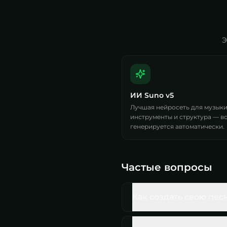
Э
ИИ Suno v5
Лучшая нейросеть для музыки.
инструменты и структура — в
генерируется автоматически.
Частые вопросы
Как создать свою пес