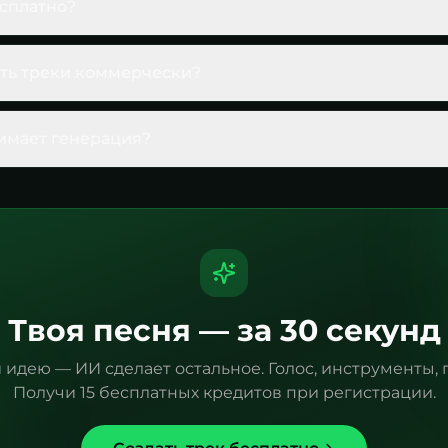
есплатно?
ть треки коммерчески?
имает генерация?
Твоя песня — за 30 секунд
идею — ИИ сделает остальное. Голос, инструменты, 
Получи 15 бесплатных кредитов при регистрации.