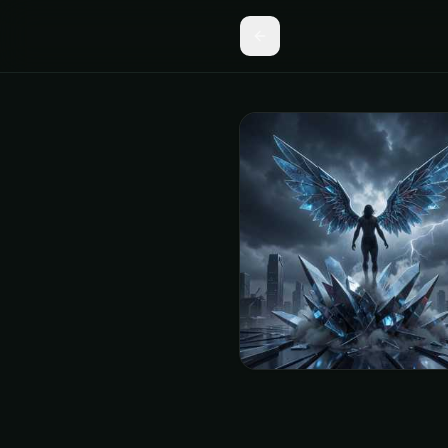
Песня Взорвусь Тишино