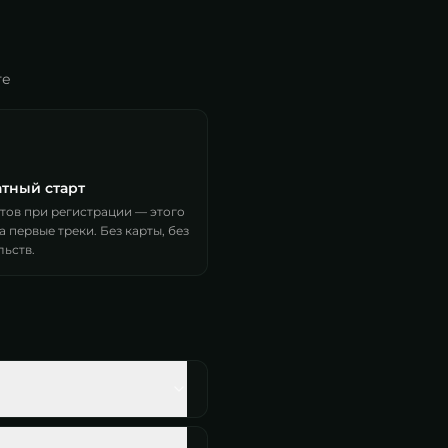
те
тный старт
итов при регистрации — этого
а первые треки. Без карты, без
льств.