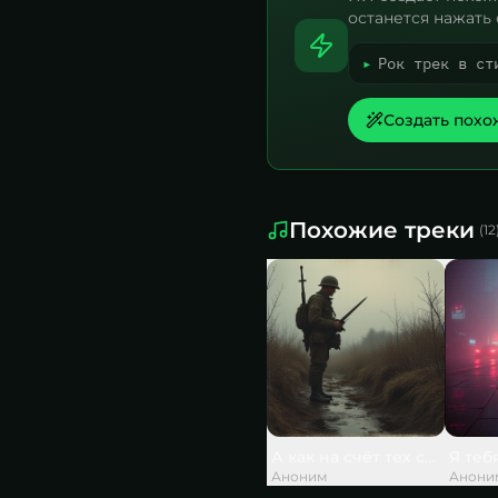
останется нажать 
▸
Рок трек в ст
Создать похо
Похожие треки
(
12
А как на счёт тех слов, что
Я теб
Аноним
Анони