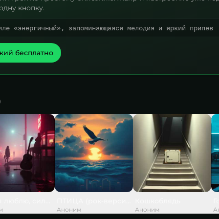
одну кнопку.
иле «энергичный», запоминающаяся мелодия и яркий припев
жий бесплатно
)
 дед сказал
я люблю, силы нет моей,
ПТИЦА (рок-версия)
Кошкоблядь
Г
м
Аноним
Аноним
А