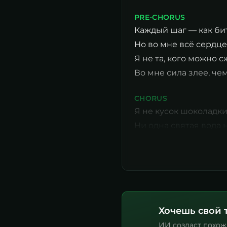
PRE-CHORUS
Каждый шаг — как бит
Но во мне всё сердце
Я не та, кого можно с
Во мне сила злее, чем
CHORUS
Я не кусок шоколадки
Ни одна святая вода н
Хочешь свой 
ИИ создаст похож