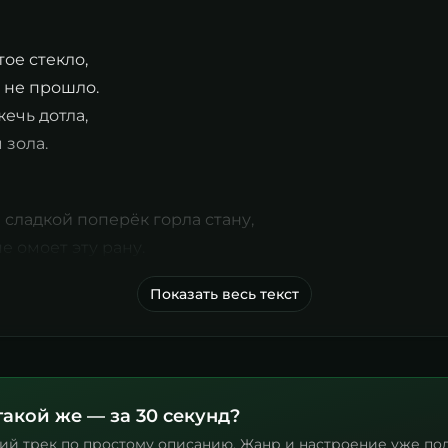
ое стекло,
 не прошло.
жечь дотла,
 зола.
 сладкой поперёк горла стану,
е омоет эту рану.
Показать весь текст
такой же — за 30 секунд?
ий трек по простому описанию. Жанр и настроение уже по