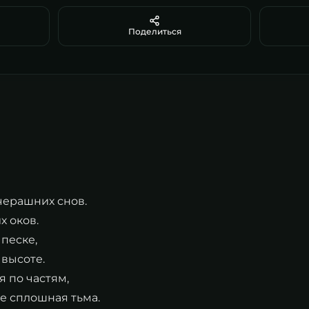
Поделиться
черашних снов.
х оков.
песке,
 высоте.
я по частям,
де сплошная тьма.