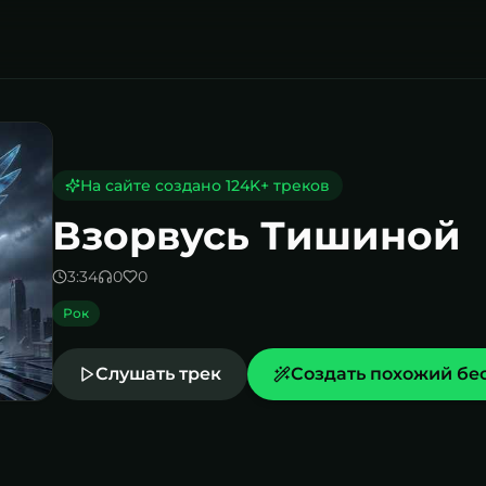
й
На сайте создано
124K
+ треков
Взорвусь Тишиной
3:34
0
0
Рок
Слушать трек
Создать похожий бе