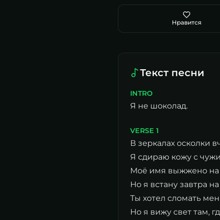
Нравится
Текст песни
INTRO
Я не шоколад.
VERSE 1
В зеркалах осколки в
Я сдираю кожу с чужи
Моё имя выжжено на 
Но я встану завтра на
Ты хотел сломать мен
Но я вижу свет там, г