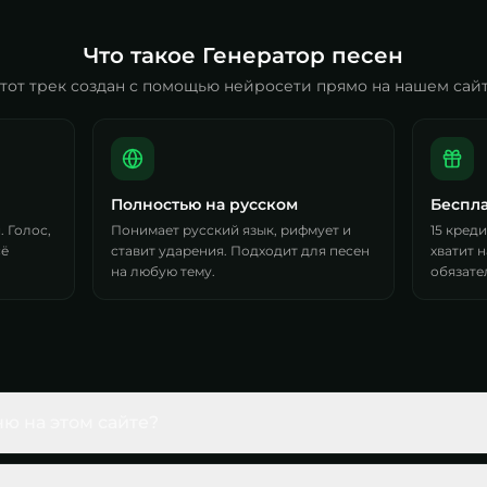
Что такое Генератор песен
тот трек создан с помощью нейросети прямо на нашем сай
Полностью на русском
Беспла
 Голос,
Понимает русский язык, рифмует и
15 кред
сё
ставит ударения. Подходит для песен
хватит н
на любую тему.
обязате
ню на этом сайте?