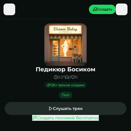
Создать
Песня Педикюр Босиком
Педикюр Босиком
3:27
2
0
12K
+ треков создано
Поп
Слушать трек
Создать похожий бесплатно