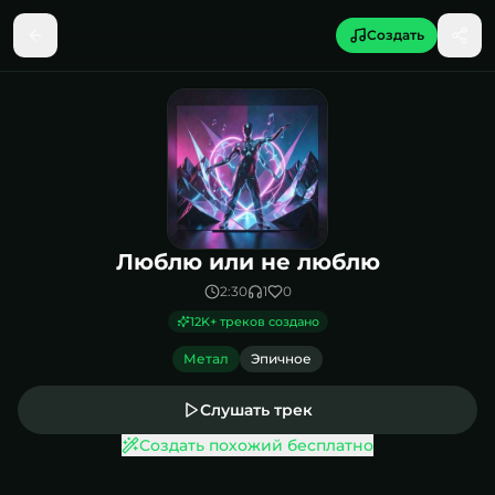
Создать
Песня Люблю или не люблю
Люблю или не люблю
2:30
1
0
12K
+ треков создано
Метал
Эпичное
Слушать трек
Создать похожий бесплатно