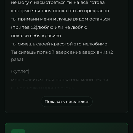
не могу я насмотреться ты на всё готова
как трясётся твоя попка это ли прекрасно
ты примани меня и лучше рядом останься
(припев x2)люблю или не люблю
покажи себя красиво
ты сияешь своей красотой это нелюбимо
Ты сияешь попкой вверх вниз вверх вниз (2
раза)
(куплет)
мне нравится твоя попка она манит меня
а твои ножки просто огонь
Показать весь текст