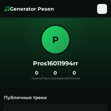
Generator Pesen
P
Pros16011994rr
0
0
0
Треков
Прослушиваний
Лайков
Публичные треки